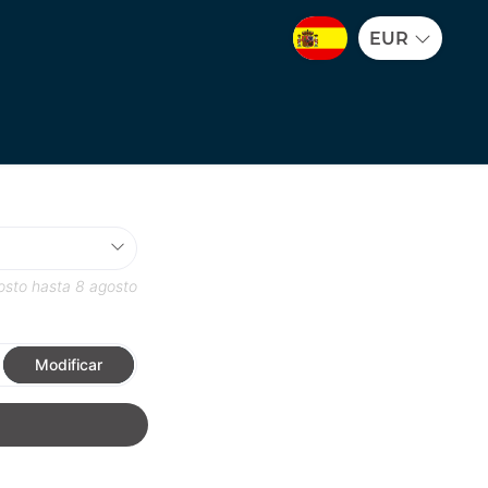
EUR
osto
hasta
8 agosto
Modificar