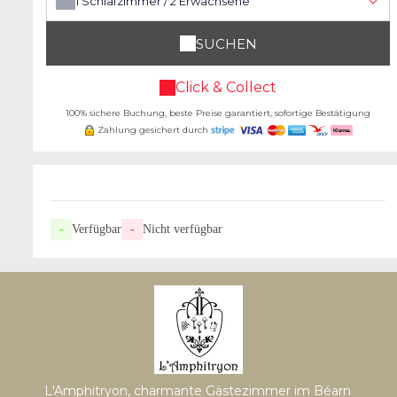
1
Schlafzimmer /
2
Erwachsene
SUCHEN
Click & Collect
100% sichere Buchung, beste Preise garantiert, sofortige Bestätigung
Zahlung gesichert durch
-
Verfügbar
-
Nicht verfügbar
L'Amphitryon, charmante Gästezimmer im Béarn