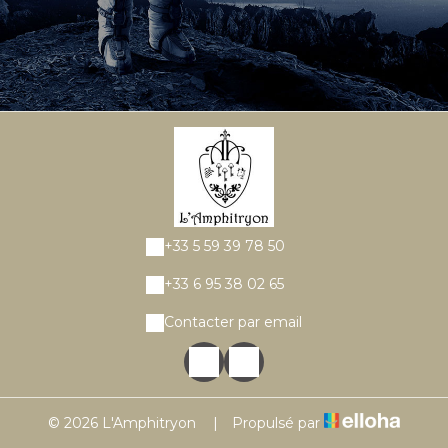
+33 5 59 39 78 50
+33 6 95 38 02 65
Contacter par email
© 2026 L'Amphitryon
|
Propulsé par