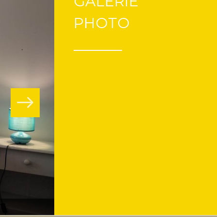
GALERIE
PHOTO
Chambre Aspe gaie et épurée