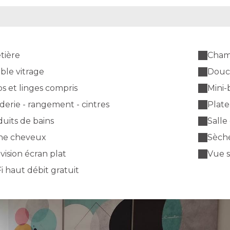
tière
Cham
ble vitrage
Douc
s et linges compris
Mini-
erie - rangement - cintres
Plate
uits de bains
Salle
he cheveux
Sèche
vision écran plat
Vue 
i haut débit gratuit