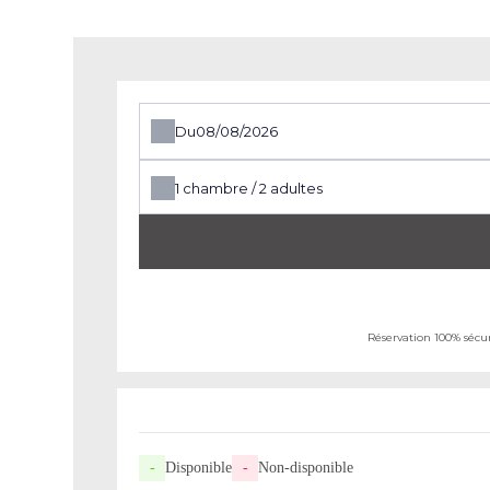
Du
1
chambre /
2
adultes
Réservation 100% sécu
-
Disponible
-
Non-disponible