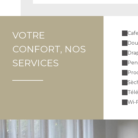
VOTRE
Cafe
Dou
CONFORT, NOS
Drap
SERVICES
Pend
Prod
Sèc
Télé
Wi-F