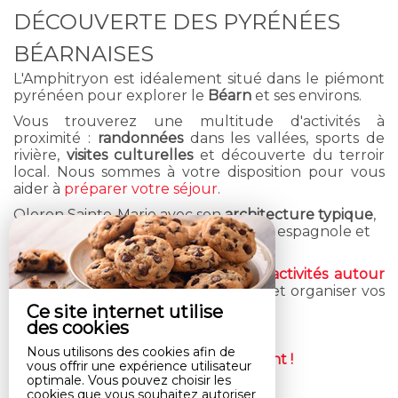
DÉCOUVERTE DES PYRÉNÉES
BÉARNAISES
L'Amphitryon est idéalement situé dans le piémont
pyrénéen pour explorer le
Béarn
et ses environs.
Vous trouverez une multitude d'activités à
proximité :
randonnées
dans les vallées, sports de
rivière,
visites culturelles
et découverte du terroir
local. Nous sommes à votre disposition pour vous
aider à
préparer votre séjour
.
Oloron Sainte-Marie avec son
architecture typique
,
est la dernière ville avant la frontière espagnole et
l'Aragon, en direction de Saragosse.
Consultez notre page dédiée aux
activités autour
de L'Amphitryon
pour vous inspirer et organiser vos
journées.
Ce site internet utilise
des cookies
Nous utilisons des cookies afin de
Réservez dès maintenant !
vous offrir une expérience utilisateur
optimale. Vous pouvez choisir les
cookies que vous souhaitez autoriser