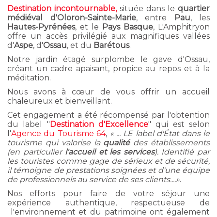
Destination incontournable,
située dans le
quartier
médiéval d'Oloron-Sainte-Marie
, entre
Pau
, les
Hautes-Pyrénées
, et le
Pays Basque
, L'Amphitryon
offre un accès privilégié aux magnifiques vallées
d'
Aspe
, d'
Ossau
, et du
Barétous
.
Notre jardin étagé surplombe le gave d'Ossau,
créant un cadre apaisant, propice au repos et à la
méditation.
Nous avons à cœur de vous offrir un accueil
chaleureux et bienveillant.
Cet engagement a été récompensé par l'obtention
du label "
Destination d'Excellence
" qui est selon
l'
Agence du Tourisme 64
,
« ... LE label d'État dans le
tourisme qui valorise la
qualité
des établissements
(en particulier
l'accueil et les services
). Identifié par
les touristes comme gage de sérieux et de sécurité,
il témoigne de prestations soignées et d'une équipe
de professionnels au service de ses clients....»
.
Nos efforts pour faire de votre séjour une
expérience authentique, respectueuse de
l'environnement et du patrimoine ont également