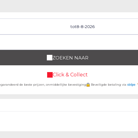
tot
ZOEKEN NAAR
Click & Collect
gegarandeerd de beste prijzen, onmiddellijke bevestiging
Beveiligde betaling via