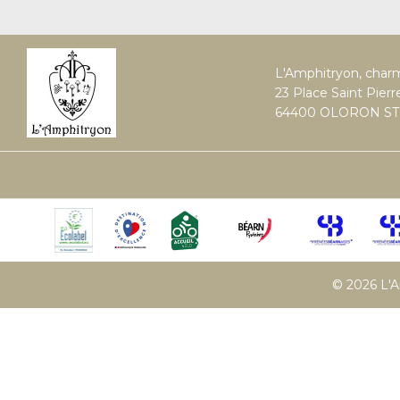
L'Amphitryon, char
23 Place Saint Pierr
64400 OLORON ST
© 2026 L'