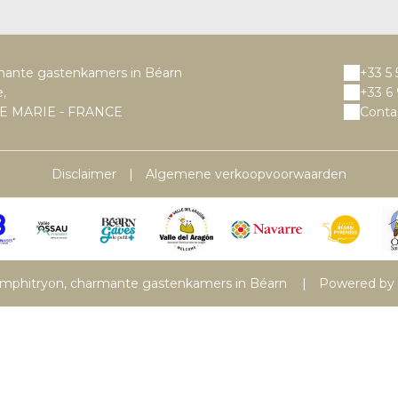
mante gastenkamers in Béarn
+33 5 
e,
+33 6 
E MARIE - FRANCE
Conta
Disclaimer
|
Algemene verkoopvoorwaarden
Amphitryon, charmante gastenkamers in Béarn
|
Powered by