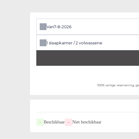
Van
1
slaapkamer /
2
volwassene
100% veilige reservering, 
-
Beschikbaar
-
Niet beschikbaar