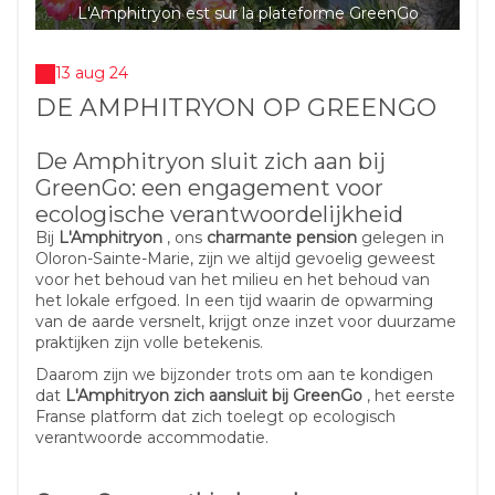
L'Amphitryon est sur la plateforme GreenGo
13 aug 24
DE AMPHITRYON OP GREENGO
De Amphitryon sluit zich aan bij
GreenGo: een engagement voor
ecologische verantwoordelijkheid
Bij
L'Amphitryon
, ons
charmante pension
gelegen in
Oloron-Sainte-Marie, zijn we altijd gevoelig geweest
voor het behoud van het milieu en het behoud van
het lokale erfgoed. In een tijd waarin de opwarming
van de aarde versnelt, krijgt onze inzet voor duurzame
praktijken zijn volle betekenis.
Daarom zijn we bijzonder trots om aan te kondigen
dat
L'Amphitryon zich aansluit bij GreenGo
, het eerste
Franse platform dat zich toelegt op ecologisch
verantwoorde accommodatie.