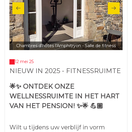
Chambres d'hôtes l'Amphitryon - Salle de fitness
C
12 mei 25
NIEUW IN 2025 - FITNESSRUIMTE
🌟✨ ONTDEK ONZE
WELLNESSRUIMTE IN HET HART
VAN HET PENSION! ✨🌟 💪🏽
Wilt u tijdens uw verblijf in vorm