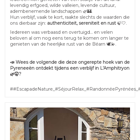
levendig erfgoed, wilde valleien, levende cultuur,
adembenemende landschappen 🌿🏰.
Hun verblijf, vaak te kort, raakte slechts de waarden die
ons dierbaar zijn:
authenticiteit, sereniteit en rust
🍃🤍.
Iedereen was verbaasd en overtuigd... en velen
beloven al om nog eens terug te komen om langer te
genieten van de heerlijke rust van de Béarn 🕊️💫.
📣 Wees de volgende die deze ongerepte hoek van de
Pyreneeën ontdekt tijdens een verblijf in L'Amphitryon
🌿🤫?
##EscapadeNature_#SéjourRelax_#RandonnéePyrénées_#