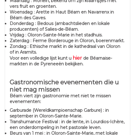
Maandag : Monein, bekend om zijn kraampjes met
vers fruit en groenten.
Woensdag : Arette in Haut Béarn en Navarrenx in
Béarn des Gaves.
Donderdag : Bedous (ambachtslieden en lokale
producenten) of Salies-de-Béarn.
Vrijdag : Oloron-Sainte-Marie in het stadhuis.
Zaterdag : Ferme Borderouge in Oloron, boerenmarkt.
Zondag : Ethische markt in de kathedraal van Oloron
of in Aramits.
hier
Voor een volledige lijst kunt u
de Béarnaise-
markten in de Pyreneeën bekijken.
Gastronomische evenementen die u
niet mag missen
Béarn viert zijn gastronomie met niet te missen
evenementen:
Garburade (Wereldkampioenschap Garbure) : in
september in Oloron-Sainte-Marie.
Transhumance Festival : in de lente, in Lourdios-Ichère,
een onderdompeling in het pastorale leven.
Beurs van 1 mei : in Oloron-Sainte-Marie, met lokale