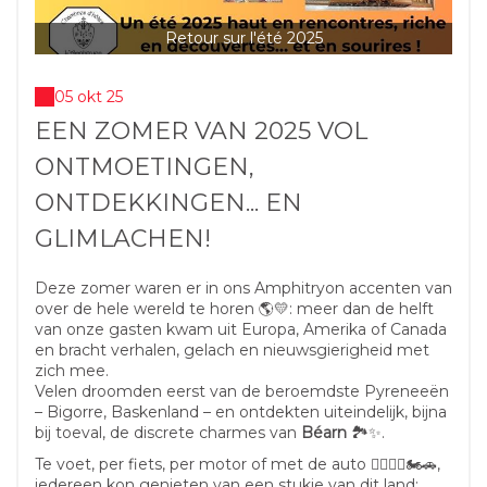
Retour sur l'été 2025
05 okt 25
EEN ZOMER VAN 2025 VOL
ONTMOETINGEN,
ONTDEKKINGEN... EN
GLIMLACHEN!
Deze zomer waren er in ons Amphitryon accenten van
over de hele wereld te horen 🌎💛: meer dan de helft
van onze gasten kwam uit Europa, Amerika of Canada
en bracht verhalen, gelach en nieuwsgierigheid met
zich mee.
Velen droomden eerst van de beroemdste Pyreneeën
– Bigorre, Baskenland – en ontdekten uiteindelijk, bijna
bij toeval, de discrete charmes van
Béarn
🏞️✨.
Te voet, per fiets, per motor of met de auto 🚶‍♀️🚴‍♂️🏍️🚗,
iedereen kon genieten van een stukje van dit land: