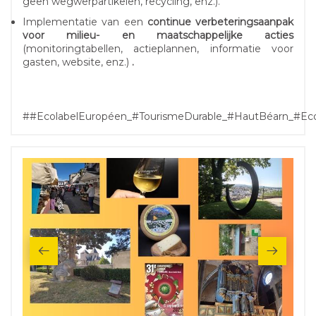
geen wegwerpartikelen, recycling, enz.).
Implementatie van een
continue verbeteringsaanpak
voor milieu- en maatschappelijke acties
(monitoringtabellen, actieplannen, informatie voor
gasten, website, enz.)
.
##EcolabelEuropéen_#TourismeDurable_#HautBéarn_#Eco