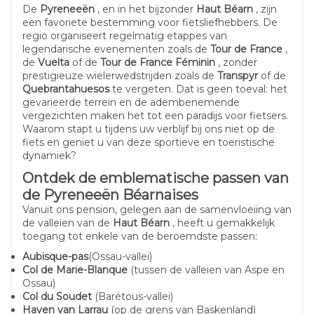
De
Pyreneeën
, en in het bijzonder
Haut Béarn
, zijn
een favoriete bestemming voor fietsliefhebbers. De
regio organiseert regelmatig etappes van
legendarische evenementen zoals de
Tour de France
,
de
Vuelta
of de
Tour de France Féminin
, zonder
prestigieuze wielerwedstrijden zoals de
Transpyr
of de
Quebrantahuesos
te vergeten. Dat is geen toeval: het
gevarieerde terrein en de adembenemende
vergezichten maken het tot een paradijs voor fietsers.
Waarom stapt u tijdens uw verblijf bij ons niet op de
fiets en geniet u van deze sportieve en toeristische
dynamiek?
Ontdek de emblematische passen van
de Pyreneeën Béarnaises
Vanuit ons pension, gelegen aan de samenvloeiing van
de valleien van de
Haut Béarn
, heeft u gemakkelijk
toegang tot enkele van de beroemdste passen:
Aubisque-pas
(Ossau-vallei)
Col de Marie-Blanque
(tussen de valleien van Aspe en
Ossau)
Col du Soudet
(Barétous-vallei)
Haven van Larrau
(op de grens van Baskenland)