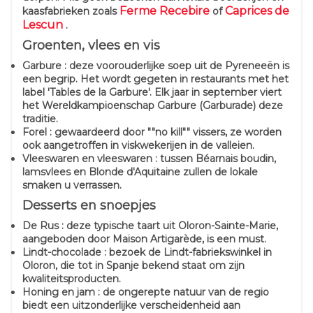
Ferme Recebire
Caprices de
kaasfabrieken zoals
of
Lescun
.
Groenten, vlees en vis
Garbure : deze voorouderlijke soep uit de Pyreneeën is
een begrip. Het wordt gegeten in restaurants met het
label 'Tables de la Garbure'. Elk jaar in september viert
het Wereldkampioenschap Garbure (Garburade) deze
traditie.
Forel : gewaardeerd door ""no kill"" vissers, ze worden
ook aangetroffen in viskwekerijen in de valleien.
Vleeswaren en vleeswaren : tussen Béarnais boudin,
lamsvlees en Blonde d'Aquitaine zullen de lokale
smaken u verrassen.
Desserts en snoepjes
De Rus : deze typische taart uit Oloron-Sainte-Marie,
aangeboden door Maison Artigarède, is een must.
Lindt-chocolade : bezoek de Lindt-fabriekswinkel in
Oloron, die tot in Spanje bekend staat om zijn
kwaliteitsproducten.
Honing en jam : de ongerepte natuur van de regio
biedt een uitzonderlijke verscheidenheid aan