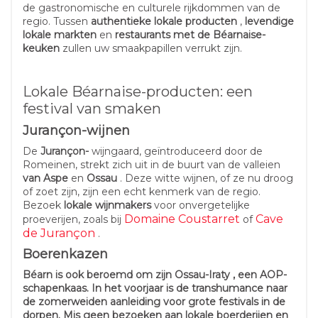
de gastronomische en culturele rijkdommen van de
regio. Tussen
authentieke lokale producten
,
levendige
lokale markten
en
restaurants met de Béarnaise-
keuken
zullen uw smaakpapillen verrukt zijn.
Lokale Béarnaise-producten: een
festival van smaken
Jurançon-wijnen
De
Jurançon-
wijngaard, geïntroduceerd door de
Romeinen, strekt zich uit in de buurt van de valleien
van Aspe
en
Ossau
. Deze witte wijnen, of ze nu droog
of zoet zijn, zijn een echt kenmerk van de regio.
Bezoek
lokale wijnmakers
voor onvergetelijke
Domaine Coustarret
Cave
proeverijen, zoals bij
of
de Jurançon
.
Boerenkazen
Béarn is ook beroemd om zijn Ossau-Iraty , een AOP-
schapenkaas. In het voorjaar is de transhumance naar
de zomerweiden aanleiding voor grote festivals in de
dorpen. Mis geen bezoeken aan lokale boerderijen en