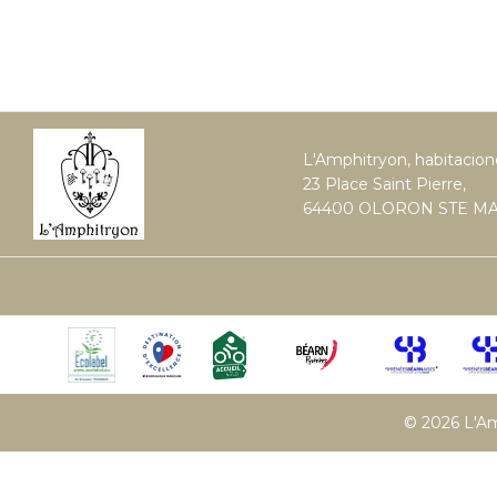
L'Amphitryon, habitacio
23 Place Saint Pierre,
64400 OLORON STE MA
© 2026 L'Am