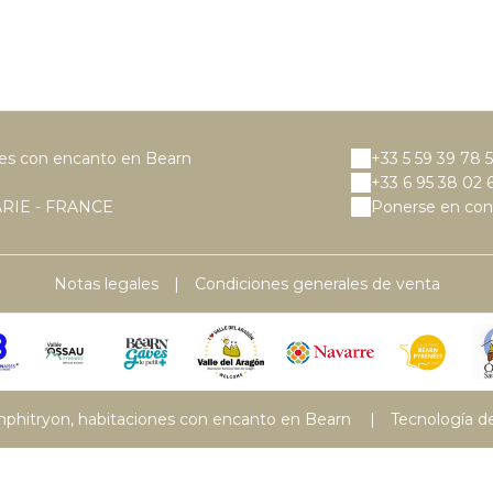
nes con encanto en Bearn
+33 5 59 39 78 
+33 6 95 38 02 
RIE - FRANCE
Ponerse en cont
Notas legales
|
Condiciones generales de venta
phitryon, habitaciones con encanto en Bearn
|
Tecnología d