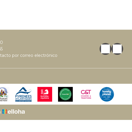
50
65
acto por correo electrónico
e