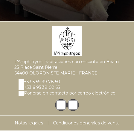
L'Amphitryon, habitaciones con encanto en Bearn
23 Place Saint Pierre,
64400 OLORON STE MARIE - FRANCE
+33 5 59 39 78 50
+33 6 95 38 02 65
Ponerse en contacto por correo electrónico
Notas legales
|
Condiciones generales de venta