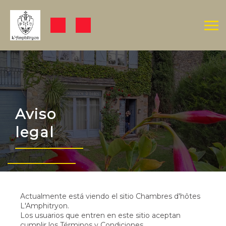
Aviso
legal
Actualmente está viendo el sitio Chambres d'hôtes
L'Amphitryon.
Los usuarios que entren en este sitio aceptan
cumplir los Términos y Condiciones.