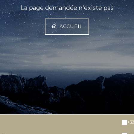
La page demandée n'existe pas
ACCUEIL
+33