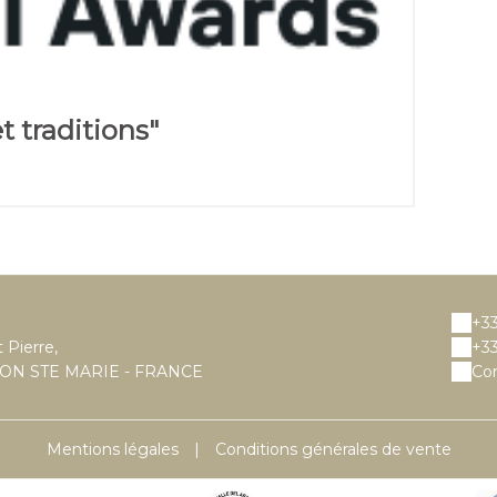
 traditions"
+33
 Pierre,
+33
ON STE MARIE - FRANCE
Con
Mentions légales
|
Conditions générales de vente