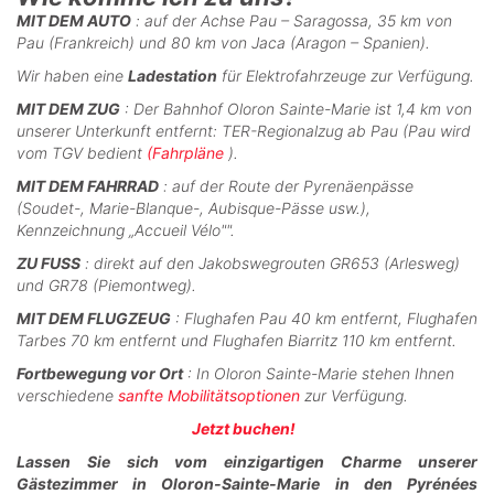
MIT DEM AUTO
: auf der Achse Pau – Saragossa, 35 km von
Pau (Frankreich) und 80 km von Jaca (Aragon – Spanien).
Wir haben eine
Ladestation
für Elektrofahrzeuge zur Verfügung.
MIT DEM ZUG
: Der Bahnhof Oloron Sainte-Marie ist 1,4 km von
unserer Unterkunft entfernt: TER-Regionalzug ab Pau (Pau wird
vom TGV bedient
(Fahrpläne
).
MIT DEM FAHRRAD
: auf der Route der Pyrenäenpässe
(Soudet-, Marie-Blanque-, Aubisque-Pässe usw.),
Kennzeichnung „Accueil Vélo"".
ZU FUSS
: direkt auf den Jakobswegrouten GR653 (Arlesweg)
und GR78 (Piemontweg).
MIT DEM FLUGZEUG
: Flughafen Pau 40 km entfernt, Flughafen
Tarbes 70 km entfernt und Flughafen Biarritz 110 km entfernt.
Fortbewegung vor Ort
: In Oloron Sainte-Marie stehen Ihnen
verschiedene
sanfte Mobilitätsoptionen
zur Verfügung.
Jetzt buchen!
Lassen Sie sich vom einzigartigen Charme unserer
Gästezimmer in Oloron-Sainte-Marie in den Pyrénées