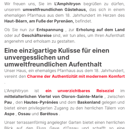
Wir freuen uns, Sie im
L'Amphitryon
begrüßen zu dürfen,
unserem
umweltfreundlichen Gästehaus,
das sich in einem
ehemaligen Pfarrhaus aus dem 18. Jahrhundert im Herzen des
Haut-Béarn, am Fuße der Pyrenäen,
befindet.
Ob Sie nun zur
Entspannung
, zur
Erholung auf dem Land
oder auf
Geschäftsreise
sind, wir tun alles, um Ihren Aufenthalt
angenehm und erholsam zu gestalten.
Eine einzigartige Kulisse für einen
unvergesslichen und
umweltfreundlichen Aufenthalt
Unser Haus, ein ehemaliges Pfarrhaus aus dem 18. Jahrhundert,
vereint den
Charme der Authentizität mit modernem Komfort
.
L'Amphitryon ist
ein unverzichtbares Reiseziel
im
mittelalterlichen Viertel von Oloron-Sainte-Marie
, zwischen
Pau
, den
Hautes-Pyrénées
und dem
Baskenland
gelegen und
bietet einen privilegierten Zugang zu den herrlichen Tälern von
Aspe
,
Ossau
und
Barétous
.
Unser terrassenförmig angelegter Garten bietet einen herrlichen
Blick auf den Fluss Gave d'Ossau und schafft so eine