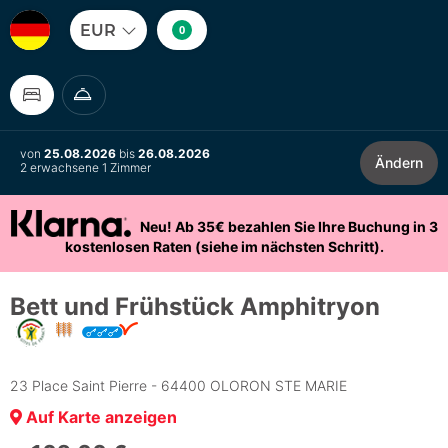
EUR
0
von
25.08.2026
bis
26.08.2026
Ändern
2 erwachsene 1 Zimmer
Neu! Ab 35€ bezahlen Sie Ihre Buchung in 3
kostenlosen Raten (siehe im nächsten Schritt).
Bett und Frühstück Amphitryon
23 Place Saint Pierre - 64400 OLORON STE MARIE
Auf Karte anzeigen